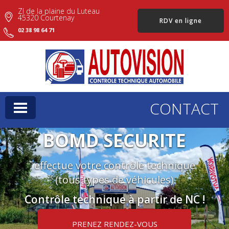
ZI de la plaine du Luteau
45320 Courtenay
RDV en ligne
02 38 98 64 71
CONTACT
BOMD SECURITE
effectue votre contrôle technique
(tous types de véhicules)
Contrôle technique à partir de
NC
!
PRENEZ RENDEZ-VOUS